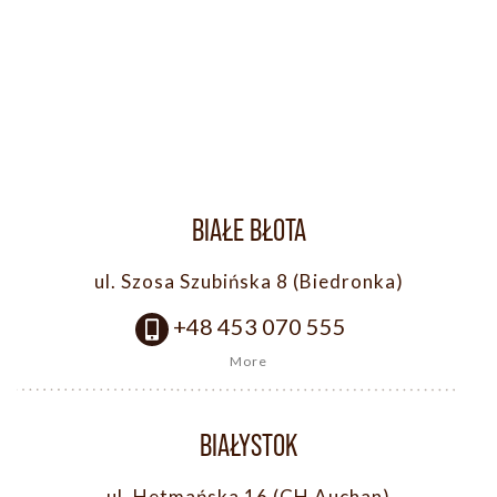
BIAŁE BŁOTA
ul. Szosa Szubińska 8 (Biedronka)
+48 453 070 555
More
BIAŁYSTOK
ul. Hetmańska 16 (CH Auchan)