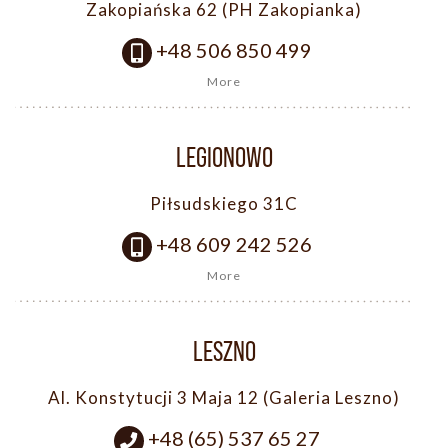
Zakopiańska 62 (PH Zakopianka)
+48 506 850 499
More
LEGIONOWO
Piłsudskiego 31C
+48 609 242 526
More
LESZNO
Al. Konstytucji 3 Maja 12 (Galeria Leszno)
+48 (65) 537 65 27