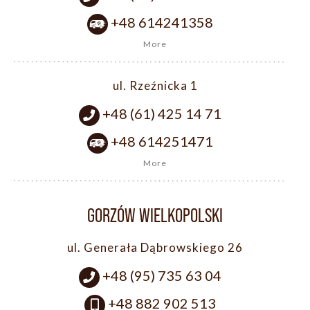
+48 614241358
More
ul. Rzeźnicka 1
+48 (61) 425 14 71
+48 614251471
More
GORZÓW WIELKOPOLSKI
ul. Generała Dąbrowskiego 26
+48 (95) 735 63 04
+48 882 902 513