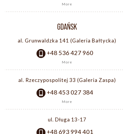
More
GDAŃSK
al. Grunwaldzka 141 (Galeria Bałtycka)
+48 536 427 960
More
al. Rzeczypospolitej 33 (Galeria Zaspa)
+48 453 027 384
More
ul. Długa 13-17
+48 693 994 401