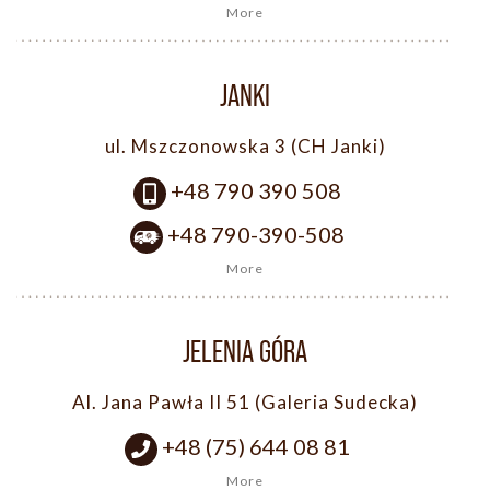
More
JANKI
ul. Mszczonowska 3 (CH Janki)
+48 790 390 508
+48 790-390-508
More
JELENIA GÓRA
Al. Jana Pawła II 51 (Galeria Sudecka)
+48 (75) 644 08 81
More