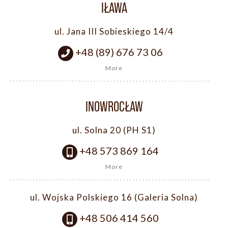
IŁAWA
ul. Jana III Sobieskiego 14/4
+48 (89) 676 73 06
More
INOWROCŁAW
ul. Solna 20 (PH S1)
+48 573 869 164
More
ul. Wojska Polskiego 16 (Galeria Solna)
+48 506 414 560