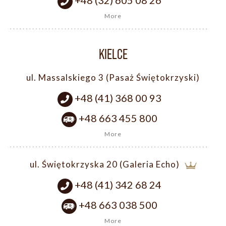
+48 (32) 605 08 26
More
KIELCE
ul. Massalskiego 3 (Pasaż Świętokrzyski)
+48 (41) 368 00 93
+48 663 455 800
More
ul. Świętokrzyska 20 (Galeria Echo)
+48 (41) 342 68 24
+48 663 038 500
More