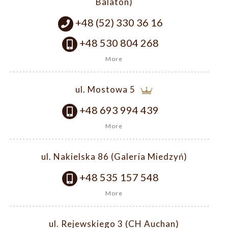
Balaton)
+48 (52) 330 36 16
+48 530 804 268
More
ul. Mostowa 5
+48 693 994 439
More
ul. Nakielska 86 (Galeria Miedzyń)
+48 535 157 548
More
ul. Rejewskiego 3 (CH Auchan)