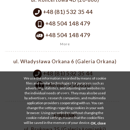
+48 (81) 532 35 44
+48 504 148 479
+48 504 148 479
More
ul. Władysława Orkana 6 (Galeria Orkana)
+48 (81) 532 35 44
We use the information recorded by means of cookie
files and similar technologies for purposes such as
+48 887 210 610
advertising, statistics, and adjusting our websites to
the individual needs of users. They may also be used
More
by advertisers, research companies, and multimedia
application providers cooperating with us. You can
change the settings regarding cookies in your web
browser. Using our websites without changing the
ŁOMIANKI
cookie-related settings means that the cookie files
will be saved in the memory of your device.
OK, close
ul. Brukowa 25 (Galeria Łomianki)