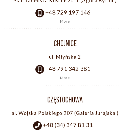
Plac Tadeusza Kościuszki 1 (Agora Bytom)
+48 729 197 146
More
CHOJNICE
ul. Młyńska 2
+48 791 342 381
More
CZĘSTOCHOWA
al. Wojska Polskiego 207 (Galeria Jurajska )
+48 (34) 347 81 31