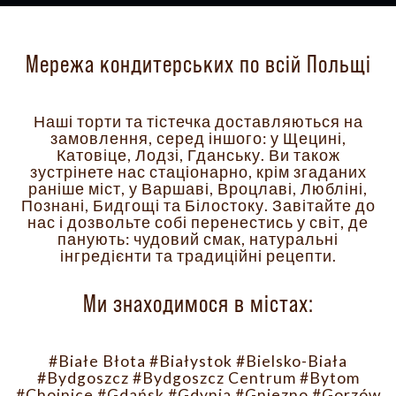
Мережа кондитерських по всій Польщі
Наші торти та тістечка доставляються на
замовлення, серед іншого: у Щецині,
Катовіце, Лодзі, Гданську. Ви також
зустрінете нас стаціонарно, крім згаданих
раніше міст, у Варшаві, Вроцлаві, Любліні,
Познані, Бидгощі та Білостоку. Завітайте до
нас і дозвольте собі перенестись у світ, де
панують: чудовий смак, натуральні
інгредієнти та традиційні рецепти.
Ми знаходимося в містах:
#Białe Błota
#Białystok
#Bielsko-Biała
#Bydgoszcz
#Bydgoszcz Centrum
#Bytom
#Chojnice
#Gdańsk
#Gdynia
#Gniezno
#Gorzów