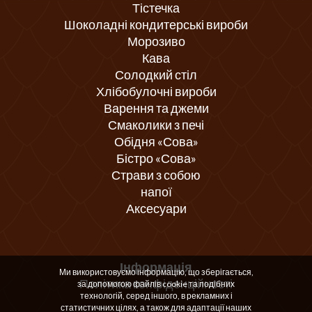
Тістечка
Шоколадні кондитерські вироби
Морозиво
Кава
Солодкий стіл
Хлібобулочні вироби
Варення та джеми
Смаколики з печі
Обідня «Сова»
Бістро «Сова»
Страви з собою
напої
Аксесуари
Інформація
Ми використовуємо інформацію, що зберігається,
Політика конфіденційності
за допомогою файлів cookie та подібних
технологій, серед іншого, в рекламних і
статистичних цілях, а також для адаптації наших