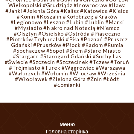
Wielkopolski
#Grudziądz
#Inowrocław
#Iława
#Janki
#Jelenia Góra
#Kalisz
#Katowice
#Kielce
#Konin
#Koszalin
#Kołobrzeg
#Kraków
#Legionowo
#Leszno
#Lubin
#Lublin
#Marki
#Mysiadło
#Nakło nad Notecią
#Niemcz
#Olsztyn
#Osielsko
#Ostróda
#Piaseczno
#Piotrków Trybunalski
#Piła
#Poznań
#Pruszcz
Gdański
#Pruszków
#Płock
#Radom
#Rumia
#Sochaczew
#Sopot
#Śrem
#Stare Miasto
#Stargard
#Starogard Gdański
#Suchy Las
#Świecie
#Szczecin
#Szczecinek
#Tczew
#Toruń
#Trójmiasto
#Turek
#Wągrowiec
#Warszawa
#Wałbrzych
#Wołomin
#Wrocław
#Września
#Włocławek
#Zielona Góra
#Żnin
#Łódź
#Łomianki
Меню
Головна сторінка