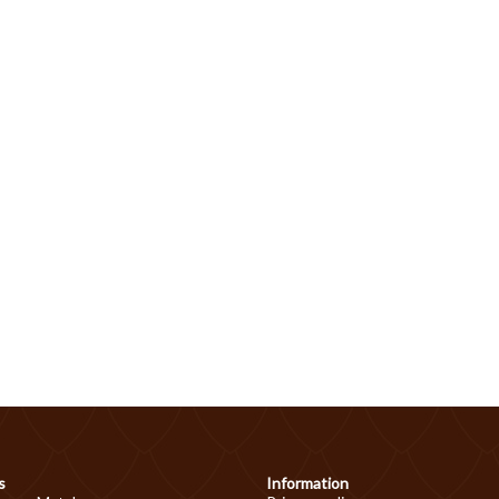
s
Information