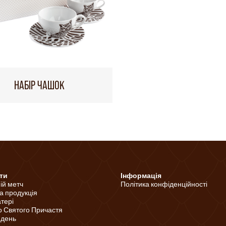
НАБІР ЧАШОК
ти
Інформація
ній метч
Політика конфіденційності
а продукція
тері
о Святого Причастя
 день