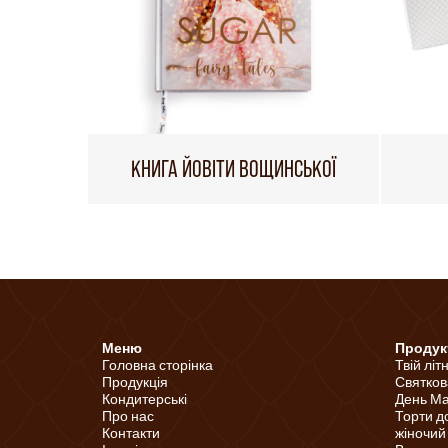
КНИГА ЙОВІТИ ВОЩИНСЬКОЇ
Меню
Продук
Головна сторінка
Твій літ
Продукція
Святков
Кондитерські
День Ма
Про нас
Торти д
Контакти
жіночий