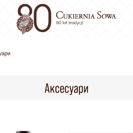
уари
Аксесуари