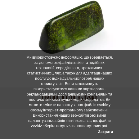
Ми використовуємо інформацію, що зберігається,
за допомогою файлів cookie та подібних
технологій, серед іншого, в рекламних і
статистичних цілях, а також для адаптації наших
послуг до індивідуальних потреб наших
користувачів. Вони також можуть
використовуватися нашими партнерами-
рекламодавцями, дослідницькими компаніями та
ПРАЛІНЕ ЗЕЛЕНЕ ЯБЛУЧКО
постачальниками мультимедійних додатків. Ви
можете змінити налаштування файлів cookie у
своєму інтернет-програмному забезпеченні.
Використання наших веб-сайтів без зміни
налаштувань файлів cookie означає, що файли
cookie зберігатимуться на вашому пристрої.
Закрити