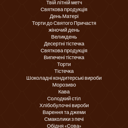
Твій літній метч
Святкова продукція
День Матері
Торти до Святого Причастя
жіночий день
Великдень
Десертні тістечка
Святкова продукція
Випечені тістечка
Торти
Тістечка
Шоколадні кондитерські вироби
Морозиво
Кава
Солодкий стіл
Хлібобулочні вироби
Варення та джеми
Смаколики з печі
Обідня «Сова»