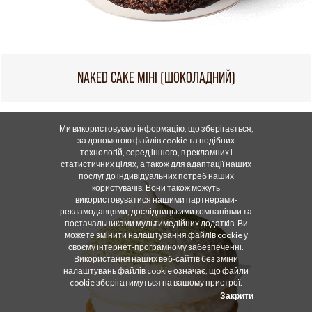
NAKED CAKE МІНІ (ШОКОЛАДНИЙ)
Ми використовуємо інформацію, що зберігається,
за допомогою файлів cookie та подібних
технологій, серед іншого, в рекламних і
статистичних цілях, а також для адаптації наших
послуг до індивідуальних потреб наших
користувачів. Вони також можуть
використовуватися нашими партнерами-
рекламодавцями, дослідницькими компаніями та
постачальниками мультимедійних додатків. Ви
можете змінити налаштування файлів cookie у
своєму інтернет-програмному забезпеченні.
Використання наших веб-сайтів без зміни
налаштувань файлів cookie означає, що файли
cookie зберігатимуться на вашому пристрої.
Закрити