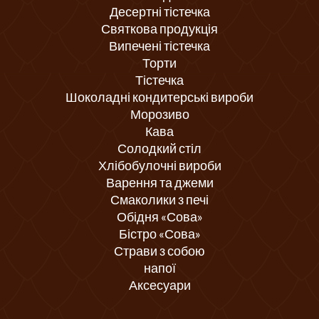
Десертні тістечка
Святкова продукція
Випечені тістечка
Торти
Тістечка
Шоколадні кондитерські вироби
Морозиво
Кава
Солодкий стіл
Хлібобулочні вироби
Варення та джеми
Смаколики з печі
Обідня «Сова»
Бістро «Сова»
Страви з собою
напої
Аксесуари