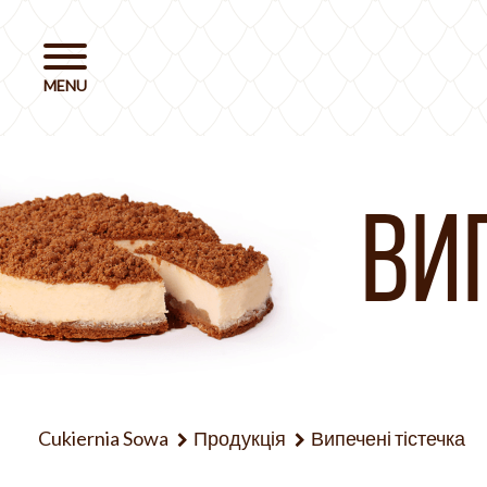
ВИ
Cukiernia Sowa
Продукція
Випечені тістечка