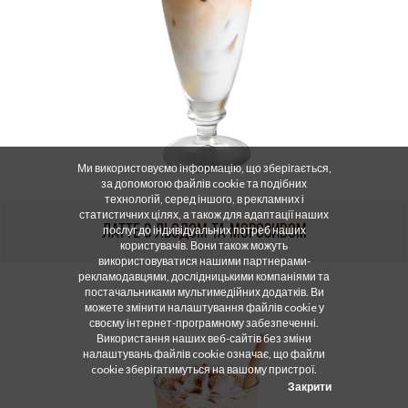
Ми використовуємо інформацію, що зберігається,
за допомогою файлів cookie та подібних
технологій, серед іншого, в рекламних і
статистичних цілях, а також для адаптації наших
ЛАТТЕ З ЛЬОДОМ ТА МОРОЗИВОМ
послуг до індивідуальних потреб наших
користувачів. Вони також можуть
використовуватися нашими партнерами-
рекламодавцями, дослідницькими компаніями та
постачальниками мультимедійних додатків. Ви
можете змінити налаштування файлів cookie у
своєму інтернет-програмному забезпеченні.
Використання наших веб-сайтів без зміни
налаштувань файлів cookie означає, що файли
cookie зберігатимуться на вашому пристрої.
Закрити