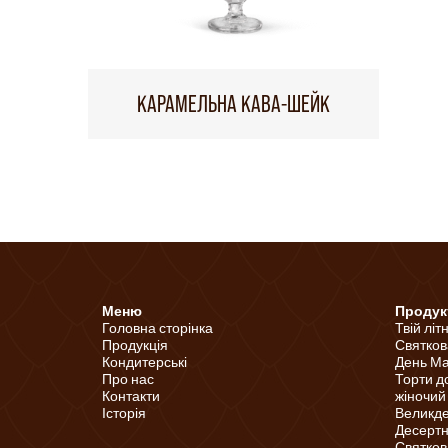
КАРАМЕЛЬНА КАВА-ШЕЙК
Меню
Продук
Головна сторінка
Твій літ
Продукція
Святков
Кондитерські
День Ма
Про нас
Торти д
Контакти
жіночий
Історія
Великд
Десертні
Святков