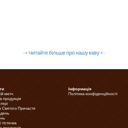
-> Читайте більше про нашу каву <-
ти
Інформація
ній метч
Політика конфіденційності
а продукція
тері
о Святого Причастя
 день
ень
 тістечка
а продукція