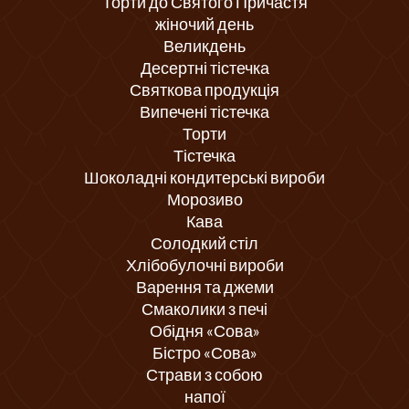
Торти до Святого Причастя
жіночий день
Великдень
Десертні тістечка
Святкова продукція
Випечені тістечка
Торти
Тістечка
Шоколадні кондитерські вироби
Морозиво
Кава
Солодкий стіл
Хлібобулочні вироби
Варення та джеми
Смаколики з печі
Обідня «Сова»
Бістро «Сова»
Страви з собою
напої