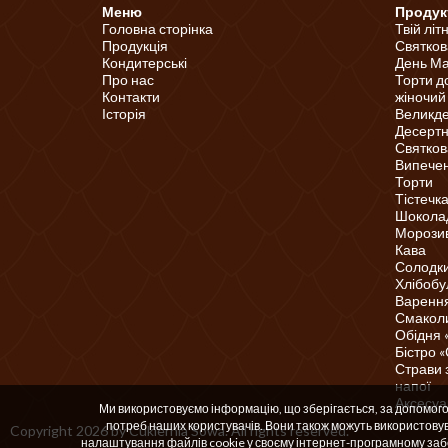
Меню
Продук
Головна сторінка
Твій літ
Продукція
Святков
Кондитерські
День Ма
Про нас
Торти д
Контакти
жіночий
Історія
Великд
Десертні
Святков
Випечені
Торти
Тістечк
Шоколад
Морози
Кава
Солодки
Хлібобу
Варення
Смаколи
Обідня 
Бістро 
Страви 
напої
Аксесуа
Ми використовуємо інформацію, що зберігається, за допомогою 
потреб наших користувачів. Вони також можуть використов
Copyright 2026 by Cukiernia Sowa. All rights reserved.
налаштування файлів cookie у своєму інтернет-програмному забе