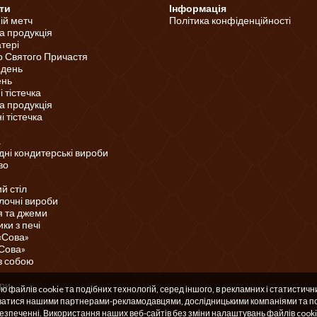
ти
Інформація
ній метч
Політика конфіденційності
а продукція
тері
о Святого Причастя
 день
ень
 тістечка
а продукція
 тістечка
а
ні кондитерські вироби
во
й стіл
лочні вироби
 та джеми
ки з печі
«Сова»
«Сова»
з собою
ри
файлів cookie та подібних технологій, серед іншого, в рекламних і статистични
уватися нашими партнерами-рекламодавцями, дослідницькими компаніями та по
зпеченні. Використання наших веб-сайтів без зміни налаштувань файлів cooki