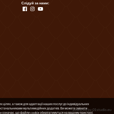
Слідуй за нами:
х цілях, а також для адаптації наших послуг до індивідуальних
стачальниками мультимедійних додатків. Ви можете змінити
powered by
01studio.eu
e означає, що файли cookie зберігатимуться на вашому пристрої.