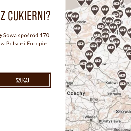
Z CUKIERNI?
ię Sowa spośród 170
w Polsce i Europie.
SZUKAJ