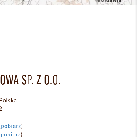
OWA SP. Z O.O.
Polska
2
(
pobierz
)
(
pobierz
)