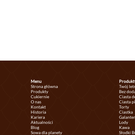
Menu
Produkt
Strona główna
Twój let
Produkty
Bez doda
Cukiernie
Ciasta 
O nas
Ciasta p
Kontakt
Torty
Historia
Ciastka
Kariera
Galante
Aktualności
Lody
Blog
Kawa
Sowa dla planety
Słodki B