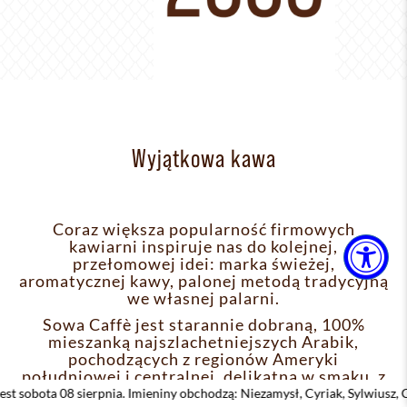
Wyjątkowa kawa
Coraz większa popularność firmowych
kawiarni inspiruje nas do kolejnej,
przełomowej idei: marka świeżej,
aromatycznej kawy, palonej metodą tradycyjną
we własnej palarni.
Sowa Caffè jest starannie dobraną, 100%
mieszanką najszlachetniejszych Arabik,
pochodzących z regionów Ameryki
południowej i centralnej, delikatną w smaku, z
wyraźnie wyczuwalnym posmakiem czekolady,
pnia. Imieniny obchodzą: Niezamysł, Cyriak, Sylwiusz, Cyryl, Emilian, Nie