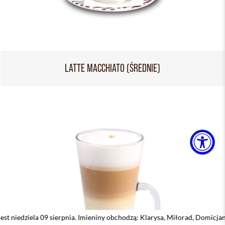
LATTE MACCHIATO (ŚREDNIE)
9 sierpnia. Imieniny obchodzą: Klarysa, Miłorad, Domicjan, Domicjana, D