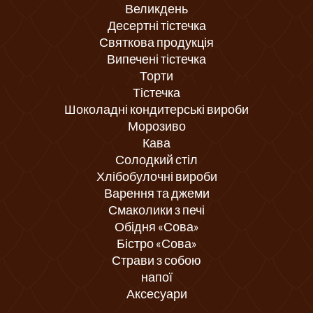
Великдень
Десертні тістечка
Святкова продукція
Випечені тістечка
Торти
Тістечка
Шоколадні кондитерські вироби
Морозиво
Кава
Солодкий стіл
Хлібобулочні вироби
Варення та джеми
Смаколики з печі
Обідня «Сова»
Бістро «Сова»
Страви з собою
напої
Аксесуари