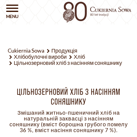
Cukiernia Sowa
Продукція
Хлібобулочні вироби
Хліб
Цільнозерновий хліб з насінням соняшнику
ЦІЛЬНОЗЕРНОВИЙ ХЛІБ З НАСІННЯМ
СОНЯШНИКУ
Змішаний житньо-пшеничний хліб на
натуральній заквасці з насінням
соняшнику (вміст борошна грубого помелу
36 %, вміст насіння соняшнику 7 %).