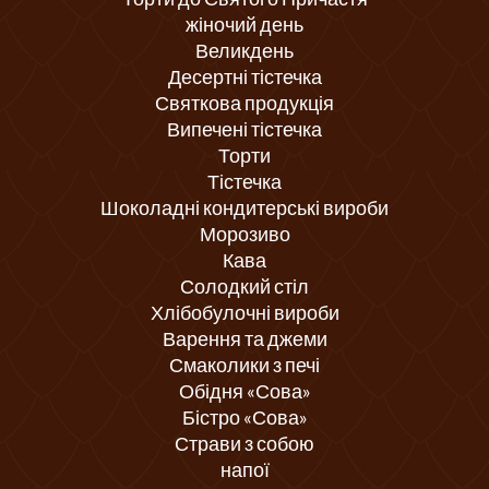
жіночий день
Великдень
Десертні тістечка
Святкова продукція
Випечені тістечка
Торти
Тістечка
Шоколадні кондитерські вироби
Морозиво
Кава
Солодкий стіл
Хлібобулочні вироби
Варення та джеми
Смаколики з печі
Обідня «Сова»
Бістро «Сова»
Страви з собою
напої