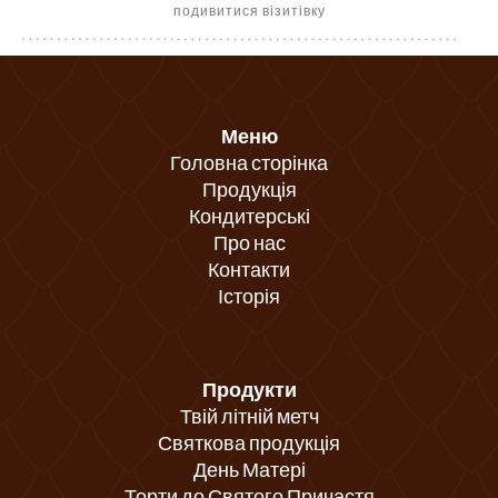
подивитися візитівку
Меню
Головна сторінка
Продукція
Кондитерські
Про нас
Контакти
Історія
Продукти
Твій літній метч
Святкова продукція
День Матері
Торти до Святого Причастя