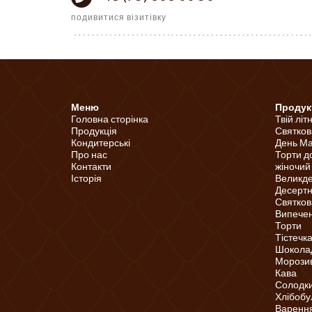
подивитися візитівку
Меню
Продук
Головна сторінка
Твій літ
Продукція
Святков
Кондитерські
День Ма
Про нас
Торти д
Контакти
жіночий
Історія
Великд
Десертні
Святков
Випечені
Торти
Тістечк
Шоколад
Морози
Кава
Солодки
Хлібобу
Варення