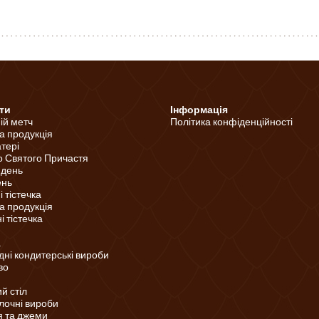
ти
Інформація
ній метч
Політика конфіденційності
а продукція
тері
о Святого Причастя
 день
ень
 тістечка
а продукція
 тістечка
а
ні кондитерські вироби
во
й стіл
лочні вироби
 та джеми