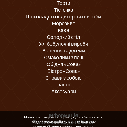
Торти
Тістечка
Шоколадні кондитерські вироби
Морозиво
Кава
Солодкий стіл
Хлібобулочні вироби
Варення та джеми
Смаколики з печі
Обідня «Сова»
Бістро «Сова»
Страви з собою
напої
Аксесуари
Інформація
Ми використовуємо інформацію, що зберігається,
Політика конфіденційності
за допомогою файлів cookie та подібних
технологій, серед іншого, в рекламних і