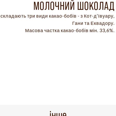
МОЛОЧНИЙ ШОКОЛАД
складають три види какао-бобів - з Кот-д'Івуару,
Гани та Еквадору.
Масова частка какао-бобів мін. 33,6%.
інше