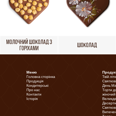
МОЛОЧНИЙ ШОКОЛАД З
ШОКОЛАД
ГОРІХАМИ
Меню
Продук
Головна сторінка
Твій літ
Продукція
Святков
Кондитерські
День Ма
Про нас
Торти д
Контакти
жіночий
Історія
Великд
Десертні
Святков
Випечені