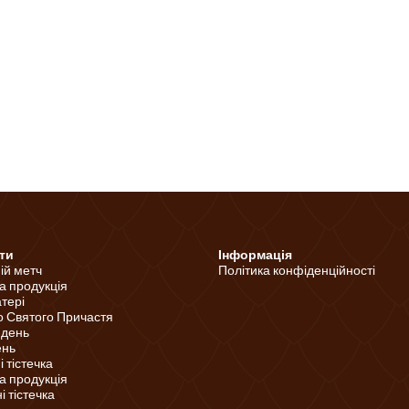
ти
Інформація
ній метч
Політика конфіденційності
а продукція
тері
о Святого Причастя
 день
ень
 тістечка
а продукція
 тістечка