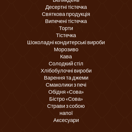
Десертні тістечка
Святкова продукція
Випечені тістечка
Торти
Тістечка
Шоколадні кондитерські вироби
Морозиво
Кава
Солодкий стіл
Хлібобулочні вироби
Варення та джеми
Смаколики з печі
Обідня «Сова»
Бістро «Сова»
Страви з собою
напої
Аксесуари