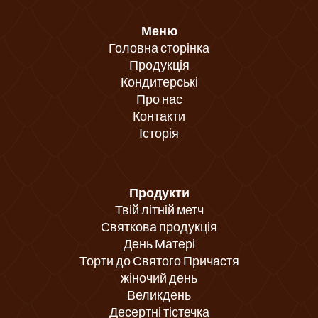
Меню
Головна сторінка
Продукція
Кондитерські
Про нас
Контакти
Історія
Продукти
Твій літній метч
Святкова продукція
День Матері
Торти до Святого Причастя
жіночий день
Великдень
Десертні тістечка