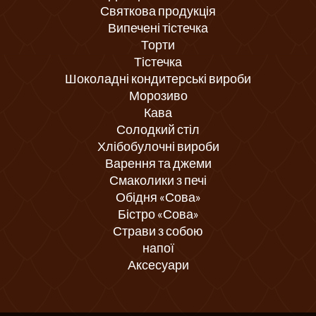
Святкова продукція
Випечені тістечка
Торти
Тістечка
Шоколадні кондитерські вироби
Морозиво
Кава
Солодкий стіл
Хлібобулочні вироби
Варення та джеми
Смаколики з печі
Обідня «Сова»
Бістро «Сова»
Страви з собою
напої
Аксесуари