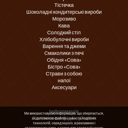
Тістечка
Шоколадні кондитерські вироби
Морозиво
Кава
Солодкий стіл
Хлібобулочні вироби
Варення та джеми
Смаколики з печі
Обідня «Сова»
Бістро «Сова»
Страви з собою
напої
Аксесуари
Інформація
Ми використовуємо інформацію, що зберігається,
Політика конфіденційності
за допомогою файлів cookie та подібних
технологій, серед іншого, в рекламних і
статистичних цілях, а також для адаптації наших