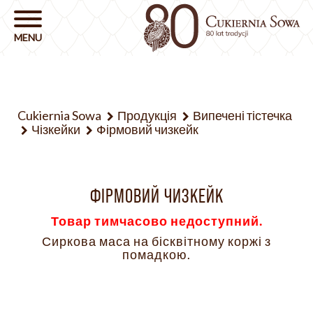
Cukiernia Sowa
Продукція
Випечені тістечка
Чізкейки
Фірмовий чизкейк
ФІРМОВИЙ ЧИЗКЕЙК
Товар тимчасово недоступний.
Сиркова маса на бісквітному коржі з
помадкою.