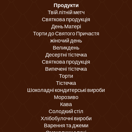
Продукти
Твій літній метч
Святкова продукція
День Матері
Торти до Святого Причастя
жіночий день
Великдень
Десертні тістечка
Святкова продукція
Випечені тістечка
Торти
Тістечка
Шоколадні кондитерські вироби
Морозиво
Кава
Солодкий стіл
Хлібобулочні вироби
Варення та джеми