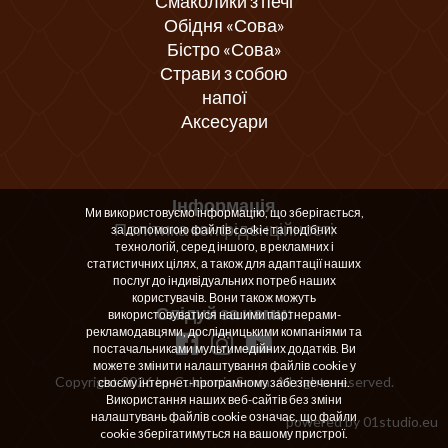
Смаколики з печі
Обідня «Сова»
Бістро «Сова»
Страви з собою
напої
Аксесуари
Інформація
Ми використовуємо інформацію, що зберігається,
Політика конфіденційності
за допомогою файлів cookie та подібних
технологій, серед іншого, в рекламних і
статистичних цілях, а також для адаптації наших
послуг до індивідуальних потреб наших
користувачів. Вони також можуть
Слідуй за нами:
використовуватися нашими партнерами-
рекламодавцями, дослідницькими компаніями та
постачальниками мультимедійних додатків. Ви
можете змінити налаштування файлів cookie у
Copyright 2026 by Cukiernia Sowa. All rights reserved.
своєму інтернет-програмному забезпеченні.
Використання наших веб-сайтів без зміни
налаштувань файлів cookie означає, що файли
powered by
01studio.eu
cookie зберігатимуться на вашому пристрої.