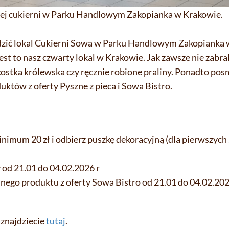
ej cukierni w Parku Handlowym Zakopianka w Krakowie.
dzić lokal Cukierni Sowa w Parku Handlowym Zakopianka 
st to nasz czwarty lokal w Krakowie. Jak zawsze nie zabr
, kostka królewska czy ręcznie robione praliny. Ponadto po
uktów z oferty Pyszne z pieca i Sowa Bistro.
nimum 20 zł i odbierz puszkę dekoracyjną (dla pierwszych
 od 21.01 do 04.02.2026 r
lnego produktu z oferty Sowa Bistro od 21.01 do 04.02.202
 znajdziecie
tutaj
.