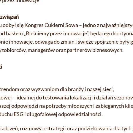
y przez innowacje”
ozwiązań
u odbył się Kongres Cukierni Sowa – jedno z najważniejsz
 pod hasłem „Rośniemy przez innowacje”, będącego kontynu
nie innowacje, odwaga do zmian i świeże spojrzenie był
czyzobiorców, managerów oraz partnerów biznesowych.
i
endom oraz wyzwaniom dla branży i naszej sieci,
wej – idealnej do testowania lokalizacji i działań sezono
szej odpowiedzi na potrzeby młodszych i zabieganych kli
 duchu ESG i długofalowej odpowiedzialności.
adczeń, rozmowy o strategii oraz podziękowania dla tych,