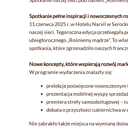
Spotkanie naszej sieci pod hasłem „Rośniem
Spotkanie pełne inspiracji i nowoczesnych r
11 czerwca 2025 r. w Hotelu Narvil w Serock
naszej sieci. Tegoroczna edycja przebiegała
ubiegłorocznego „Rośniemy mądrze”. To właś
spotkania, które zgromadziło naszych fran
Nowe koncepty, które wspierają rozwój mark
W programie wydarzenia znalazły się:
prelekcje poświęcone nowoczesnym tr
prezentacja mobilnej wyspy sprzedażo
premiera strefy samoobsługowej – na
debata o przyszłości cukiernictwa w
Nie zabrakło także miejsca na wymianę doświ