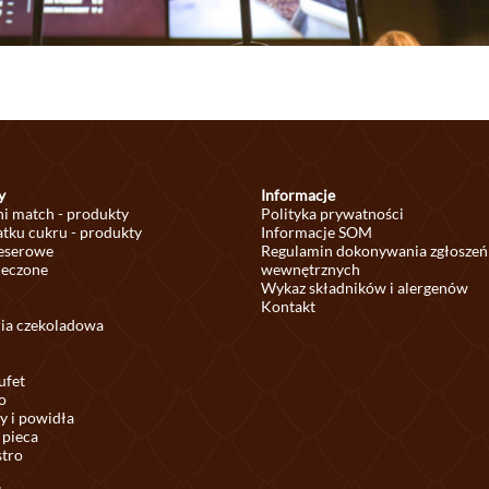
y
Informacje
ni match - produkty
Polityka prywatności
tku cukru - produkty
Informacje SOM
deserowe
Regulamin dokonywania zgłoszeń
ieczone
wewnętrznych
Wykaz składników i alergenów
Kontakt
ria czekoladowa
ufet
o
y i powidła
 pieca
stro