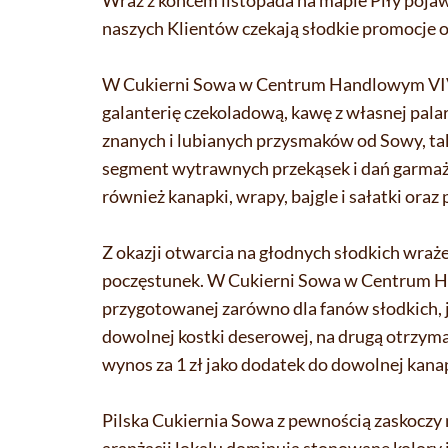
Wraz z końcem listopada na mapie Piły poj
naszych Klientów czekają słodkie promocje or
W Cukierni Sowa w Centrum Handlowym VIVO!
galanterię czekoladową, kawę z własnej palar
znanych i lubianych przysmaków od Sowy, taki
segment wytrawnych przekąsek i dań garmaże
również kanapki, wrapy, bajgle i sałatki ora
Z okazji otwarcia na głodnych słodkich wraż
poczęstunek. W Cukierni Sowa w Centrum Ha
przygotowanej zarówno dla fanów słodkich, j
dowolnej kostki deserowej, na drugą otrzym
wynos za 1 zł jako dodatek do dowolnej kanapk
Pilska Cukiernia Sowa z pewnością zaskoczy