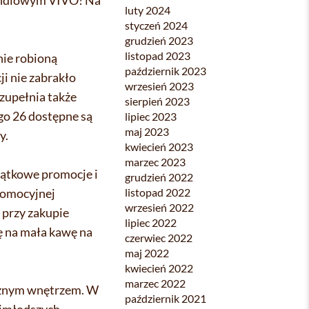
Handlowym VIVO! Na
luty 2024
styczeń 2024
grudzień 2023
listopad 2023
ie robioną
październik 2023
i nie zabrakło
wrzesień 2023
uzupełnia także
sierpień 2023
go 26 dostępne są
lipiec 2023
maj 2023
y.
kwiecień 2023
marzec 2023
jątkowe promocje i
grudzień 2022
listopad 2022
romocyjnej
wrzesień 2022
 przy zakupie
lipiec 2022
ę na mała kawę na
czerwiec 2022
maj 2022
kwiecień 2022
marzec 2022
ycznym wnętrzem. W
październik 2021