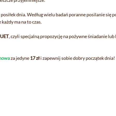
jeszcze przyjemniejsze.
posiłek dnia. Według wielu badań poranne posilanie się
 każdy ma na to czas.
UET
, czyli specjalną propozycję na pożywne śniadanie lub 
howa
za jedyne
17 zł
i zapewnij sobie dobry początek dnia!