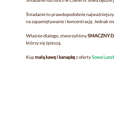
Śniadanie lub lunch w Cukierni Sowa będzie 
Śniadanie to prawdopodobnie najważniejszy 
na zapamiętywanie i koncentrację. Jednak nie
Właśnie dlatego, stworzyliśmy
SMACZNY D
którzy się śpieszą.
Kup
małą kawę i kanapkę
z oferty
Sowa Lunc