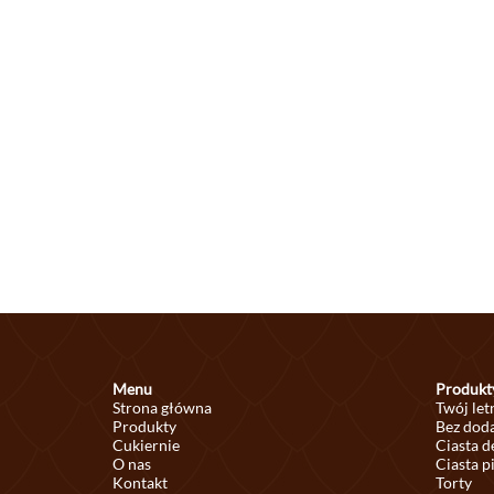
Menu
Produkt
Strona główna
Twój let
Produkty
Bez doda
Cukiernie
Ciasta 
O nas
Ciasta p
Kontakt
Torty