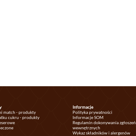
y
Informacje
ni match - produkty
Polityka prywatności
tku cukru - produkty
Informacje SOM
deserowe
Regulamin dokonywania zgłoszeń
ieczone
wewnętrznych
Wykaz składników i alergenów