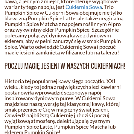
kawą, a jednym z miejsc, które oferuje wyjątkowe
warianty tego napoju, jest
Cukiernia Sowa
. Trio
Pumpkin Spice w Cukierni Sowa obejmuje nie tylko
klasyczną Pumpkin Spice Latte, ale także oryginalną
Pumpkin Spice Matcha z napojem roślinnym Alpro
oraz wykwintny ekler Pumpkin Spice. Szczególnie
polecamy połączyć dyniową kawę z dyniowym
eklerem, aby w pełni zanurzyć się w smak Pumpkin
Spice. Warto odwiedzić Cukiernię Sowa i poczuć
magię jesieni zamkniętą w filiżance lub na talerzu!
POCZUJ MAGIĘ JESIENI W NASZYCH CUKIERNIACH!
Historia tej popularnej kawy sięga początku XXI
wieku, kiedy to jedna z największych sieci kawiarni
postanowiła wprowadzić sezonowy napój
inspirowany dyniowym puree. W Cukierni Sowa
znajdziesz naszą wersję tej klasycznej kawy, której
smak przeniesie Cię w magiczny świat jesieni.
Odwiedź najbliższą Cukiernię już dziś i poczuj
wyjątkową atmosferę, delektując się pysznym
Pumpkin Spice Latte, Pumpkin Spice Matcha lub
eklerem Pumpkin Spice!