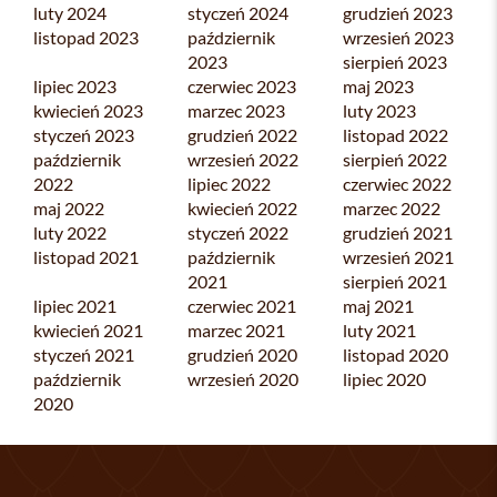
luty 2024
styczeń 2024
grudzień 2023
listopad 2023
październik
wrzesień 2023
2023
sierpień 2023
lipiec 2023
czerwiec 2023
maj 2023
kwiecień 2023
marzec 2023
luty 2023
styczeń 2023
grudzień 2022
listopad 2022
październik
wrzesień 2022
sierpień 2022
2022
lipiec 2022
czerwiec 2022
maj 2022
kwiecień 2022
marzec 2022
luty 2022
styczeń 2022
grudzień 2021
listopad 2021
październik
wrzesień 2021
2021
sierpień 2021
lipiec 2021
czerwiec 2021
maj 2021
kwiecień 2021
marzec 2021
luty 2021
styczeń 2021
grudzień 2020
listopad 2020
październik
wrzesień 2020
lipiec 2020
2020