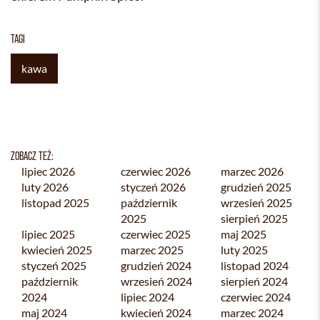
TAGI
kawa
ZOBACZ TEŻ:
lipiec 2026
czerwiec 2026
marzec 2026
luty 2026
styczeń 2026
grudzień 2025
listopad 2025
październik
wrzesień 2025
2025
sierpień 2025
lipiec 2025
czerwiec 2025
maj 2025
kwiecień 2025
marzec 2025
luty 2025
styczeń 2025
grudzień 2024
listopad 2024
październik
wrzesień 2024
sierpień 2024
2024
lipiec 2024
czerwiec 2024
maj 2024
kwiecień 2024
marzec 2024