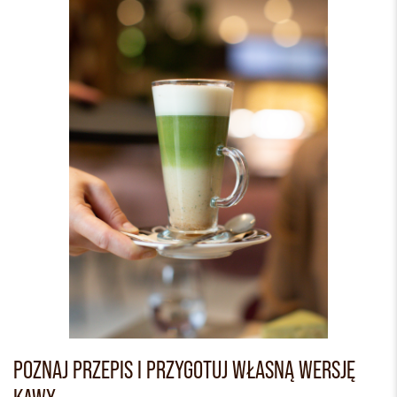
POZNAJ PRZEPIS I PRZYGOTUJ WŁASNĄ WERSJĘ