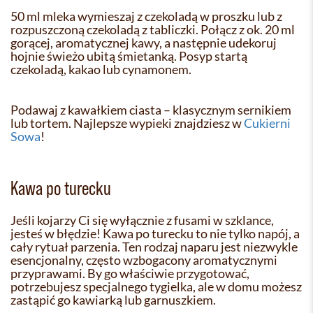
50 ml mleka wymieszaj z czekoladą w proszku lub z
rozpuszczoną czekoladą z tabliczki. Połącz z ok. 20 ml
gorącej, aromatycznej kawy, a następnie udekoruj
hojnie świeżo ubitą śmietanką. Posyp startą
czekoladą, kakao lub cynamonem.
Podawaj z kawałkiem ciasta – klasycznym sernikiem
lub tortem. Najlepsze wypieki znajdziesz w
Cukierni
Sowa
!
Kawa po turecku
Jeśli kojarzy Ci się wyłącznie z fusami w szklance,
jesteś w błędzie! Kawa po turecku to nie tylko napój, a
cały rytuał parzenia. Ten rodzaj naparu jest niezwykle
esencjonalny, często wzbogacony aromatycznymi
przyprawami. By go właściwie przygotować,
potrzebujesz specjalnego tygielka, ale w domu możesz
zastąpić go kawiarką lub garnuszkiem.