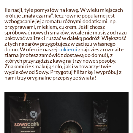
Ile nacji, tyle pomysłów na kawę. W wielu miejscach
króluje „mała czarna”, lecz równie popularne jest
wzbogacanie jej aromatu różnymi dodatkami, np.
przyprawami, mlekiem, cukrem. Jeśli chcesz
spróbować nowych smaków, wcale nie musisz od razu
pakować walizek i ruszać w daleką podróż. Większość
z tych naparów przygotujesz w zaciszu własnego
domu. W ofercie naszej
cukierni
znajdziesz rozmaite
ziarna (możesz zamówić z dostawą do domu!), z
których przyrządzisz kawę na trzy nowe sposoby.
Znakomicie smakują solo, jak i w towarzystwie
wypieków od Sowy. Przygotuj filiżankę i wypróbuj z
nami trzy oryginalne przepisy ze świata!