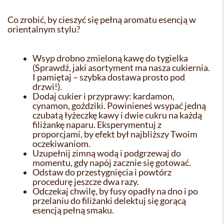
Co zrobić, by cieszyć się pełną aromatu esencją w
orientalnym stylu?
Wsyp drobno zmieloną kawę do tygielka
(Sprawdź, jaki asortyment ma nasza cukiernia.
I pamiętaj – szybka dostawa prosto pod
drzwi!).
Dodaj cukier i przyprawy: kardamon,
cynamon, goździki. Powinieneś wsypać jedną
czubatą łyżeczkę kawy i dwie cukru na każdą
filiżankę naparu. Eksperymentuj z
proporcjami, by efekt był najbliższy Twoim
oczekiwaniom.
Uzupełnij zimną wodą i podgrzewaj do
momentu, gdy napój zacznie się gotować.
Odstaw do przestygnięcia i powtórz
procedurę jeszcze dwa razy.
Odczekaj chwilę, by fusy opadły na dno i po
przelaniu do filiżanki delektuj się gorącą
esencją pełną smaku.