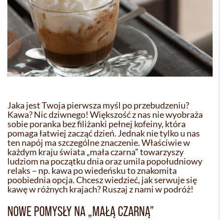
Jaka jest Twoja pierwsza myśl po przebudzeniu?
Kawa? Nic dziwnego! Większość z nas nie wyobraża
sobie poranka bez filiżanki pełnej kofeiny, która
pomaga łatwiej zacząć dzień. Jednak nie tylko u nas
ten napój ma szczególne znaczenie. Właściwie w
każdym kraju świata „mała czarna” towarzyszy
ludziom na początku dnia oraz umila popołudniowy
relaks – np. kawa po wiedeńsku to znakomita
poobiednia opcja. Chcesz wiedzieć, jak serwuje się
kawę w różnych krajach? Ruszaj z nami w podróż!
NOWE POMYSŁY NA „MAŁĄ CZARNĄ”