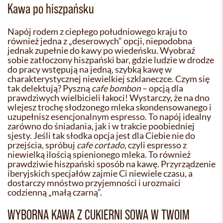
Kawa po hiszpańsku
Napój rodem z ciepłego południowego kraju to
również jedna z „deserowych” opcji, niepodobna
jednak zupełnie do kawy po wiedeńsku. Wyobraź
sobie zatłoczony hiszpański bar, gdzie ludzie w drodze
do pracy wstępują na jedną, szybką kawę w
charakterystycznej niewielkiej szklaneczce. Czym się
tak delektują? Pyszną
cafe bombon
– opcją dla
prawdziwych wielbicieli łakoci! Wystarczy, że na dno
wlejesz trochę słodzonego mleka skondensowanego i
uzupełnisz esencjonalnym espresso. To napój idealny
zarówno do śniadania, jak i w trakcie poobiedniej
sjesty. Jeśli tak słodka opcja jest dla Ciebie nie do
przejścia, spróbuj
cafe cortado
, czyli espresso z
niewielką ilością spienionego mleka. To również
prawdziwie hiszpański sposób na kawę. Przyrządzenie
iberyjskich specjałów zajmie Ci niewiele czasu, a
dostarczy mnóstwo przyjemności i urozmaici
codzienną „małą czarną”.
WYBORNA KAWA Z CUKIERNI SOWA W TWOIM