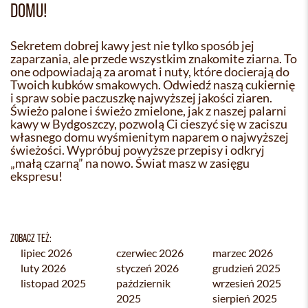
DOMU!
Sekretem dobrej kawy jest nie tylko sposób jej
zaparzania, ale przede wszystkim znakomite ziarna. To
one odpowiadają za aromat i nuty, które docierają do
Twoich kubków smakowych. Odwiedź naszą cukiernię
i spraw sobie paczuszkę najwyższej jakości ziaren.
Świeżo palone i świeżo zmielone, jak z naszej palarni
kawy w Bydgoszczy, pozwolą Ci cieszyć się w zaciszu
własnego domu wyśmienitym naparem o najwyższej
świeżości. Wypróbuj powyższe przepisy i odkryj
„małą czarną” na nowo. Świat masz w zasięgu
ekspresu!
ZOBACZ TEŻ:
lipiec 2026
czerwiec 2026
marzec 2026
luty 2026
styczeń 2026
grudzień 2025
listopad 2025
październik
wrzesień 2025
2025
sierpień 2025