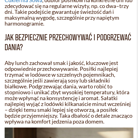
Cukiernia Sowa
, odbiór posiłków na konkretne dni lub
zdecydować się na regularne wizyty, np. co dwa–trzy
dni. Takie podejście gwarantuje świeżość dań i
maksymalną wygodę, szczególnie przy napiętym
harmonogramie.
JAK BEZPIECZNIE PRZECHOWYWAĆ I PODGRZEWAĆ
DANIA?
Aby lunch zachował smak i jakość, kluczowe jest
odpowiednie przechowywanie. Posiłki najlepiej
trzymać w lodówce w szczelnych pojemnikach,
szczególnie jeśli zawierają sosy lub składniki
białkowe. Podgrzewając dania, warto robić to
stopniowo i unikać zbyt wysokiej temperatury, która
może wpłynąć na konsystencję i aromat. Sałatki
najlepiej wyjąć z lodówki kilkanaście minut wcześniej
– dzięki temu smaki lepiej się otworzą, a posiłek
będzie przyjemniejszy. Taka dbałość o detale znacząco
wpływa na komfort jedzenia poza domem.