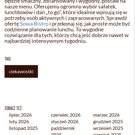
będzie smaczny, zbilansowany i wygodny, postaw na
nasze menu. Oferujemy ogromny wybór sałatek,
lunchboxów i dań „to go”, które idealnie wpisują się w
potrzeby osób aktywnych i zapracowanych. Sprawdź
ofertę
Sowa Bistro
i przekonaj się, jak proste może być
codzienne planowanie lunchu. To wygodne
rozwiązanie dla tych, którzy chcą jeść dobrze nawet w
najbardziej intensywnym tygodniu.
TAGI
ciekawostki
ZOBACZ TEŻ:
lipiec 2026
czerwiec 2026
marzec 2026
luty 2026
styczeń 2026
grudzień 2025
listopad 2025
październik
wrzesień 2025
2025
sierpień 2025