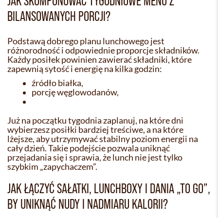
JAK SKOMPONOWAĆ TYGODNIOWE MENU Z
BILANSOWANYCH PORCJI?
Podstawą dobrego planu lunchowego jest
różnorodność i odpowiednie proporcje składników.
Każdy posiłek powinien zawierać składniki, które
zapewnią sytość i energię na kilka godzin:
źródło białka,
porcję węglowodanów,
Już na początku tygodnia zaplanuj, na które dni
wybierzesz posiłki bardziej treściwe, a na które
lżejsze, aby utrzymywać stabilny poziom energii na
cały dzień. Takie podejście pozwala uniknąć
przejadania się i sprawia, że lunch nie jest tylko
szybkim „zapychaczem”.
JAK ŁĄCZYĆ SAŁATKI, LUNCHBOXY I DANIA „TO GO”,
BY UNIKNĄĆ NUDY I NADMIARU KALORII?