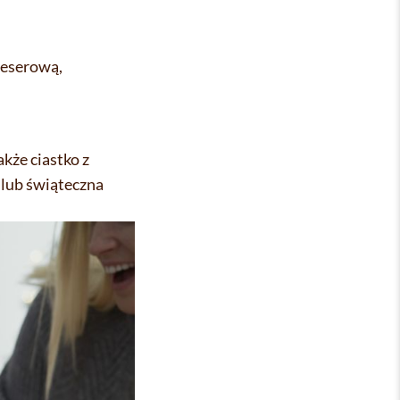
deserową,
kże ciastko z
 lub świąteczna