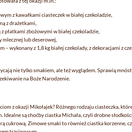
towała z tej okazji m.in.:
wym z kawałkami ciasteczek w białej czekoladzie,
ną z drażetkami,
 z płatkami zbożowymi w białej czekoladzie,
y mlecznej lub deserowej,
m – wykonany z 1,8 kg białej czekolady, z dekoracjami z cze
ycają nie tylko smakiem, ale też wyglądem. Sprawią mnós
czekiwanie na Boże Narodzenie.
ieciom z okazji Mikołajek? Różnego rodzaju ciasteczka, kt
Idealne są choćby ciastka Michała, czyli drobne słodkośc
ą cukrową. Zimowe smaki to również ciastka korzenne, cz
krem trzcinowym.