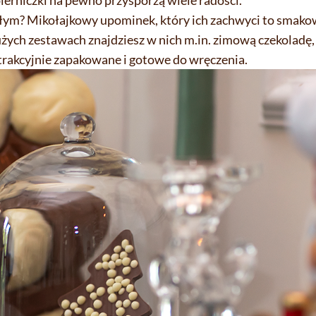
pierniczki na pewno przysporzą wiele radości.
łym? Mikołajkowy upominek, który ich zachwyci to smako
żych zestawach znajdziesz w nich m.in. zimową czekoladę
atrakcyjnie zapakowane i gotowe do wręczenia.