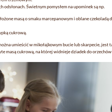
ych odsłonach. Świetnym pomysłem na upominek są np.
rzełożone masą o smaku marcepanowym i oblane czekoladą 
sypką cukrową.
na umieścić w mikołajkowym bucie lub skarpecie, jest ta
ryte masą cukrową, na której widnieje dziadek do orzechów