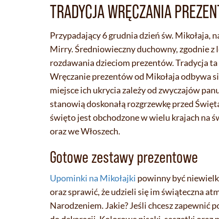
TRADYCJA WRĘCZANIA PREZEN
Przypadający 6 grudnia dzień św. Mikołaja, 
Mirry. Średniowieczny duchowny, zgodnie z le
rozdawania dzieciom prezentów. Tradycja ta p
Wręczanie prezentów od Mikołaja odbywa się w
miejsce ich ukrycia zależy od zwyczajów panu
stanowią doskonałą rozgrzewkę przed Święt
święto jest obchodzone w wielu krajach na świ
oraz we Włoszech.
Gotowe zestawy prezentowe
Upominki na Mikołajki
powinny być niewielki
oraz sprawić, że udzieli się im świąteczna a
Narodzeniem. Jakie? Jeśli chcesz zapewnić