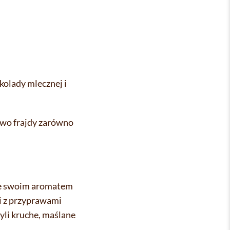
kolady mlecznej i
two frajdy zarówno
óre swoim aromatem
i z przyprawami
yli kruche, maślane