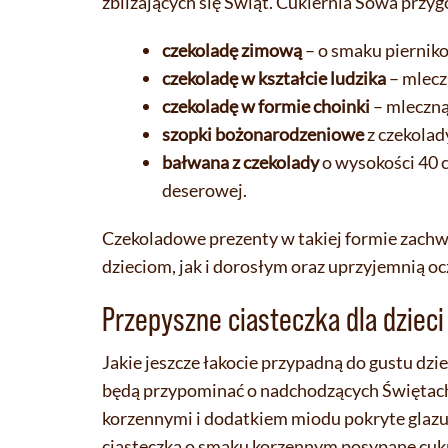
zbliżających się Świąt. Cukiernia Sowa przygo
czekoladę zimową
– o smaku pierniko
czekoladę w kształcie ludzika
– mlecz
czekoladę w formie choinki
– mleczną
szopki bożonarodzeniowe
z czekolad
bałwana z czekolady
o wysokości 40 c
deserowej.
Czekoladowe prezenty w takiej formie zachw
dzieciom, jak i dorosłym oraz uprzyjemnią o
Przepyszne ciasteczka dla dzieci
Jakie jeszcze łakocie przypadną do gustu dz
będą przypominać o nadchodzących Świętach. 
korzennymi i dodatkiem miodu pokryte glazur
ciasteczka o smaku korzennym posypane cu