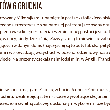
TÓW 6 GRUDNIA
nazywany Mikołajkami, upamiętnia postać katolickiego bisk
gendą, troszczył się o najbardziej potrzebujące osoby oraz
rzetrwała kolejne stulecia i w zmienionej postaci jest ku
 nocy, kiedy dzieci śpią. Zazwyczaj są to niewielkie zaba
jących w danym domu (najczęściej są to buty lub skarpety)
ami i wprowadzają wszystkich w bożonarodzeniowy nastró
ecie. Na prezenty czekają najmłodsi m.in. w Anglii, Francji
e: w końcu mają zmieścić się w bucie. Jednocześnie muszą 
tmosfera. Idealne będą zatem łakocie wywołujące skojarzen
 pociechom świetną zabawę, doskonałym wyborem może być