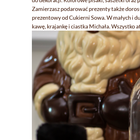
do dekoracji. Kolorowe pisaki, saszetki oraz 
Zamierzasz podarować prezenty także doros
prezentowy od Cukierni Sowa. W małych i du
kawę, krajankę i ciastka Michała. Wszystko 