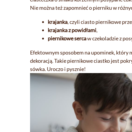
Nie można też zapomnieć o pierniku w różn
krajanka
, czyli ciasto piernikowe p
krajanka z powidłami
,
piernikowe serca
w czekoladzie z po
Efektownym sposobem na upominek, który moż
dekoracją. Takie piernikowe ciastko jest pok
sówka. Uroczo i pysznie!