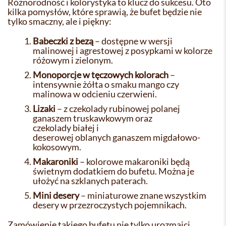
Różnorodność i kolorystyka to klucz do sukcesu. Oto
kilka pomysłów, które sprawią, że bufet będzie nie
tylko smaczny, ale i piękny:
Babeczki z bezą
– dostępne w wersji
malinowej i agrestowej z posypkami w kolorze
różowym i zielonym.
Monoporcje w tęczowych kolorach
–
intensywnie żółta o smaku mango czy
malinowa w odcieniu czerwieni.
Lizaki
– z czekolady rubinowej polanej
ganaszem truskawkowym oraz
czekolady białej i
deserowej oblanych ganaszem migdałowo-
kokosowym.
Makaroniki
– kolorowe makaroniki będą
świetnym dodatkiem do bufetu. Można je
ułożyć na szklanych paterach.
Mini desery
– miniaturowe znane wszystkim
desery w przezroczystych pojemnikach.
Zamówienie takiego bufetu nie tylko urozmaici