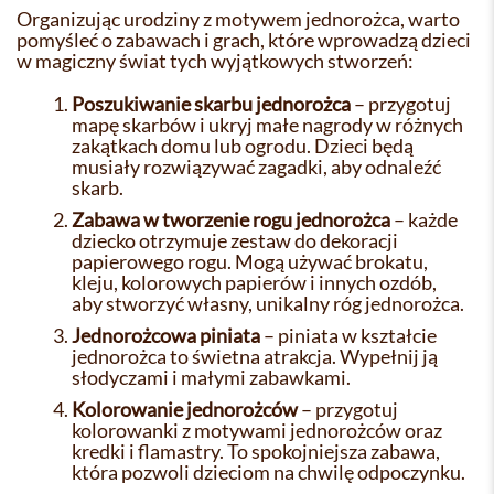
Organizując urodziny z motywem jednorożca, warto
pomyśleć o zabawach i grach, które wprowadzą dzieci
w magiczny świat tych wyjątkowych stworzeń:
Poszukiwanie skarbu jednorożca
– przygotuj
mapę skarbów i ukryj małe nagrody w różnych
zakątkach domu lub ogrodu. Dzieci będą
musiały rozwiązywać zagadki, aby odnaleźć
skarb.
Zabawa w tworzenie rogu jednorożca
– każde
dziecko otrzymuje zestaw do dekoracji
papierowego rogu. Mogą używać brokatu,
kleju, kolorowych papierów i innych ozdób,
aby stworzyć własny, unikalny róg jednorożca.
Jednorożcowa piniata
– piniata w kształcie
jednorożca to świetna atrakcja. Wypełnij ją
słodyczami i małymi zabawkami.
Kolorowanie jednorożców
– przygotuj
kolorowanki z motywami jednorożców oraz
kredki i flamastry. To spokojniejsza zabawa,
która pozwoli dzieciom na chwilę odpoczynku.