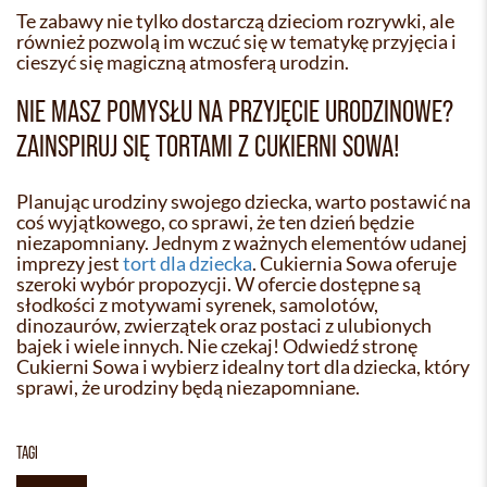
Te zabawy nie tylko dostarczą dzieciom rozrywki, ale
również pozwolą im wczuć się w tematykę przyjęcia i
cieszyć się magiczną atmosferą urodzin.
NIE MASZ POMYSŁU NA PRZYJĘCIE URODZINOWE?
ZAINSPIRUJ SIĘ TORTAMI Z CUKIERNI SOWA!
Planując urodziny swojego dziecka, warto postawić na
coś wyjątkowego, co sprawi, że ten dzień będzie
niezapomniany. Jednym z ważnych elementów udanej
imprezy jest
tort dla dziecka
. Cukiernia Sowa oferuje
szeroki wybór propozycji. W ofercie dostępne są
słodkości z motywami syrenek, samolotów,
dinozaurów, zwierzątek oraz postaci z ulubionych
bajek i wiele innych. Nie czekaj! Odwiedź stronę
Cukierni Sowa i wybierz idealny tort dla dziecka, który
sprawi, że urodziny będą niezapomniane.
TAGI