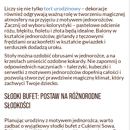
Liczy się nie tylko
tort urodzinowy
– dekoracje
również odgrywają ważną rolę w tworzeniu magicznej
atmosfery na przyjęciu z motywem jednorożców.
Zacznij od wyboru kolorystyki – pastelowe odcienie
różu, błękitu, fioletu i złota będą idealne. Balony w
kształcie jednorożców, girlandy z tęczowymi
frędzlami oraz konfetti w kształcie gwiazdek i
serduszek dodadzą uroku.
Stoły można ozdobić obrusami w jednorożce, a na
krzesłach umieścić ozdobne kokardy. Nie zapomnij o
odpowiednich naczyniach – talerzyki, kubeczki i
serwetki z motywem jednorożców dopełnią całości i
pozwolą stworzyć prawdziwie magiczny klimat, który
zachwyci Twoje dziecko.
SŁODKI BUFET: POSTAW NA RÓŻNORODNE
SŁODKOŚCI
Planując urodziny z motywem jednorożca, warto
zadbać o wyjątkowy słodki bufet z Cukierni Sowa.