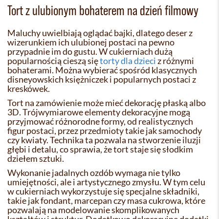
Tort z ulubionym bohaterem na dzień filmowy
Maluchy uwielbiają oglądać bajki, dlatego deser z
wizerunkiem ich ulubionej postaci na pewno
przypadnie im do gustu. W cukierniach dużą
popularnością cieszą się
torty dla dzieci
z różnymi
bohaterami. Można wybierać spośród klasycznych
disneyowskich księżniczek i popularnych postaci z
kreskówek.
Tort na zamówienie może mieć dekorację płaską albo
3D. Trójwymiarowe elementy dekoracyjne mogą
przyjmować różnorodne formy, od realistycznych
figur postaci, przez przedmioty takie jak samochody
czy kwiaty. Technika ta pozwala na stworzenie iluzji
głębi i detalu, co sprawia, że tort staje się słodkim
dziełem sztuki.
Wykonanie jadalnych ozdób wymaga nie tylko
umiejętności, ale i artystycznego zmysłu. W tym celu
w cukierniach wykorzystuje się specjalne składniki,
takie jak fondant, marcepan czy masa cukrowa, które
pozwalają na modelowanie skomplikowanych