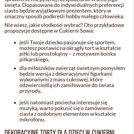
święta. Dopasowane do indywidualnych preferencji
ciasto będzie wyjątkowym prezentem, który w
smaczny sposób podkreśli hobby małego człowieka.
Nie wiesz, jakie słodkości wybrać? Oto przykładowe
propozycje dostępne w Cukierni Sowa:
jeśli Twoje dziecko pasjonuje się sportem,
możesz postawić na okrągły tort w kształcie
piłki lub prostokątny – z motywem boiska
piłkarskiego,
dla miłośników zwierząt świetnym pomysłem
będzie wersja z dekoracyjnymi figurkami
wykonanymi z masy cukrowej, które
odzwierciedlą ich zamiłowanie do świata
przyrody,
jeśli natomiast pociecha interesuje się
muzyką, warto pokusić się o zamówienie
ciasta z ozdobnym elementem w kształcie
mikrofonu.
DEKORACYJNE TORTY DLA DZIECI W CUKIERNI