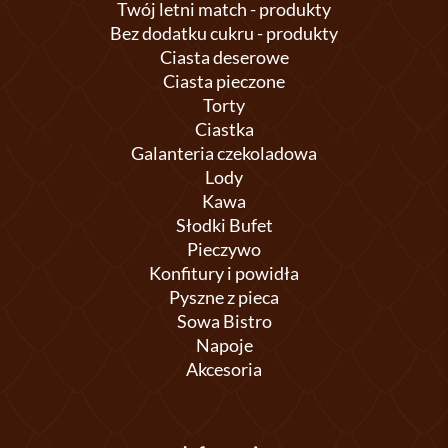
Twój letni match - produkty
Bez dodatku cukru - produkty
Ciasta deserowe
Ciasta pieczone
Torty
Ciastka
Galanteria czekoladowa
Lody
Kawa
Słodki Bufet
Pieczywo
Konfitury i powidła
Pyszne z pieca
Sowa Bistro
Napoje
Akcesoria