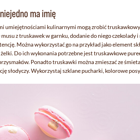
 niejedno ma imię
i umiejętnościami kulinarnymi mogą zrobić truskawkowy
 musu z truskawek w garnku, dodanie do niego czekolady i
tencję. Można wykorzystać go na przykład jako element sk
elki. Do ich wykonania potrzebne jest truskawkowe puree 
a przysmaków. Ponadto truskawki można zmieszać ze śmiet
ę słodyczy. Wykorzystaj szklane pucharki, kolorowe posyp