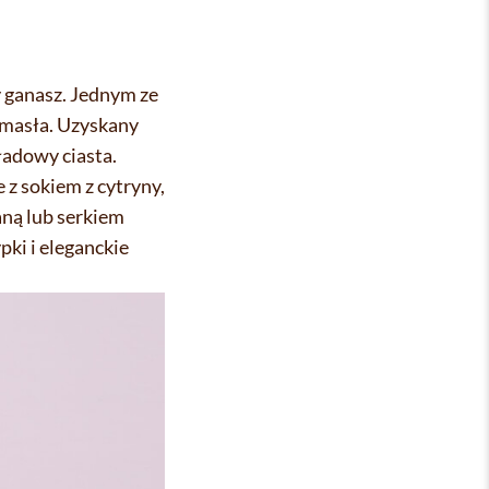
 ganasz. Jednym ze
 masła. Uzyskany
ładowy ciasta.
z sokiem z cytryny,
aną lub serkiem
ki i eleganckie