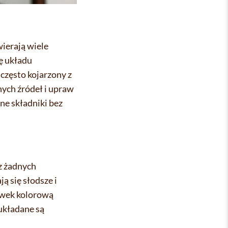
ierają wiele
cę układu
 często kojarzony z
nych źródeł i upraw
ne składniki bez
z żadnych
ą się słodsze i
kawek kolorową
 układane są