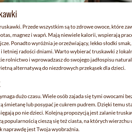
skawki
truskawki. Przede wszystkim są to zdrowe owoce, które zaw
tas, magnez i wapń. Mają niewiele kalorii, wspierają pra
cze. Ponadto wyróżnia je orzeźwiający, lekko słodki smak,
 letniej radości dniami. Warto wybierać truskawki z lokal
ie rolnictwo i wprowadzasz do swojego jadłospisu natural
wietną alternatywą do niezdrowych przekąsek dla dzieci.
k
maga dużo czasu. Wiele osób zajada się tymi owocami be
ą śmietanę lub posypać je cukrem pudrem. Dzięki temu staj
sięgają po nie dzieci. Kolejną propozycją jest zalanie trus
ą popularnością cieszą się też ciasta, na których wierzchu
 naprawdę jest Twoja wyobraźnia.