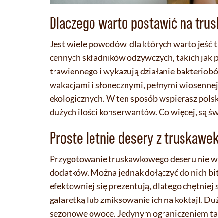
Dlaczego warto postawić na tru
Jest wiele powodów, dla których warto jeść 
cennych składników odżywczych, takich jak po
trawiennego i wykazują działanie bakteriobój
wakacjami i słonecznymi, pełnymi wiosennej i
ekologicznych. W ten sposób wspierasz polsk
dużych ilości konserwantów. Co więcej, są ś
Proste letnie desery z truskawe
Przygotowanie truskawkowego deseru nie wy
dodatków. Można jednak dołączyć do nich bit
efektowniej się prezentują, dlatego chętniej 
galaretką lub zmiksowanie ich na koktajl. Duż
sezonowe owoce. Jedynym ograniczeniem tak