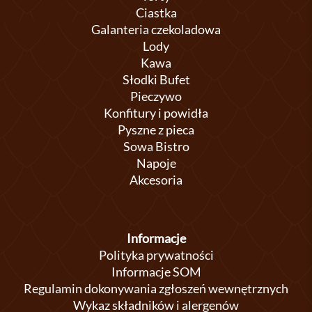
Ciastka
Galanteria czekoladowa
Lody
Kawa
Słodki Bufet
Pieczywo
Konfitury i powidła
Pyszne z pieca
Sowa Bistro
Napoje
Akcesoria
Informacje
Polityka prywatności
Informacje SOM
Regulamin dokonywania zgłoszeń wewnętrznych
Wykaz składników i alergenów