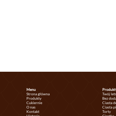
Menu
Produkt
Strona główna
Twój let
Produkty
Bez doda
Cukiernie
Ciasta 
O nas
Ciasta p
Kontakt
Torty
Historia
Ciastka