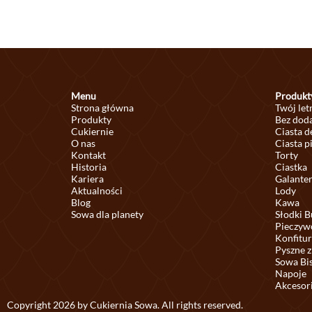
Menu
Produkt
Strona główna
Twój let
Produkty
Bez doda
Cukiernie
Ciasta 
O nas
Ciasta p
Kontakt
Torty
Historia
Ciastka
Kariera
Galante
Aktualności
Lody
Blog
Kawa
Sowa dla planety
Słodki B
Pieczyw
Konfitur
Pyszne z
Sowa Bi
Napoje
Akcesor
Copyright 2026 by Cukiernia Sowa. All rights reserved.