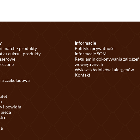
y
Informacje
ni match - produkty
Polityka prywatności
tku cukru - produkty
Informacje SOM
deserowe
Regulamin dokonywania zgłoszeń
ieczone
wewnętrznych
Wykaz składników i alergenów
Kontakt
ria czekoladowa
ufet
o
y i powidła
 pieca
stro
ia