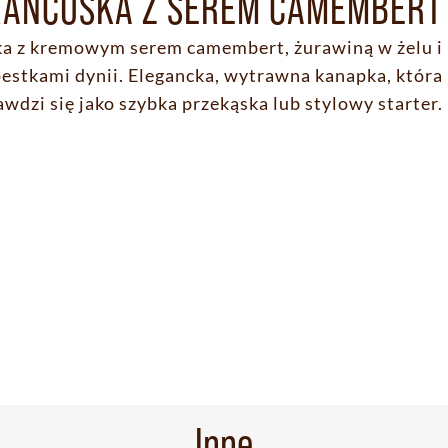
RANCUSKA Z SEREM CAMEMBERT
ka z kremowym serem camembert, żurawiną w żelu i
estkami dynii. Elegancka, wytrawna kanapka, która
awdzi się jako szybka przekąska lub stylowy starter.
Inne