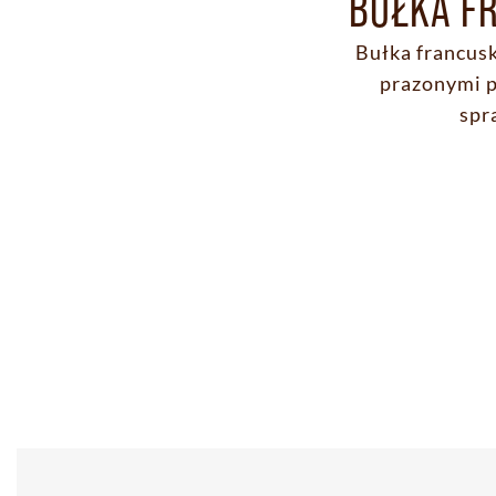
BUŁKA F
Bułka francus
prazonymi p
spr