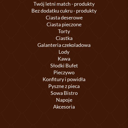
Twój letni match - produkty
Bez dodatku cukru - produkty
Ciasta deserowe
Ciasta pieczone
Torty
Ciastka
Galanteria czekoladowa
Lody
Kawa
Słodki Bufet
Pieczywo
Konfitury i powidła
Pyszne z pieca
Sowa Bistro
Napoje
Akcesoria