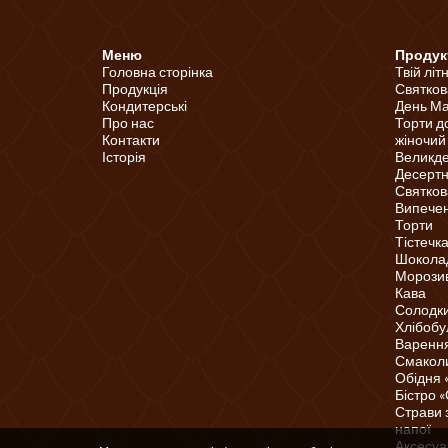
Меню
Продук
Головна сторінка
Твій літ
Продукція
Святков
Кондитерські
День Ма
Про нас
Торти д
Контакти
жіночий
Історія
Великд
Десертні
Святков
Випечені
Торти
Тістечк
Шоколад
Морози
Кава
Солодки
Хлібобу
Варення
Смаколи
Обідня 
Бістро 
Страви 
напої
Аксесуа