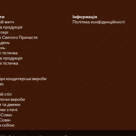
ти
Інформація
ній метч
Політика конфіденційності
а продукція
тері
о Святого Причастя
 день
ень
 тістечка
а продукція
 тістечка
а
ні кондитерські вироби
во
й стіл
лочні вироби
 та джеми
ки з печі
«Сова»
«Сова»
з собою
ри