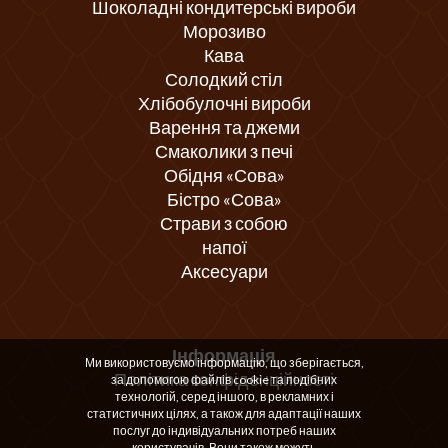
Шоколадні кондитерські вироби
Морозиво
Кава
Солодкий стіл
Хлібобулочні вироби
Варення та джеми
Смаколики з печі
Обідня «Сова»
Бістро «Сова»
Страви з собою
напої
Аксесуари
Інформація
Ми використовуємо інформацію, що зберігається,
Політика конфіденційності
за допомогою файлів cookie та подібних
технологій, серед іншого, в рекламних і
статистичних цілях, а також для адаптації наших
послуг до індивідуальних потреб наших
користувачів. Вони також можуть