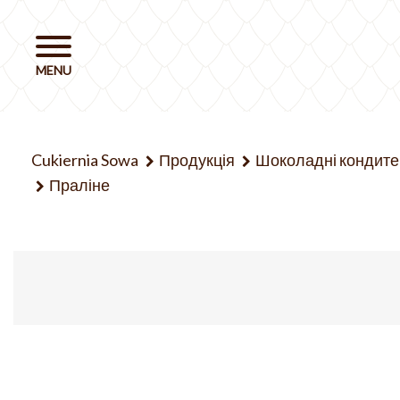
Cukiernia Sowa
Продукція
Шоколадні кондите
Праліне