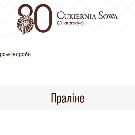
рські вироби
Праліне