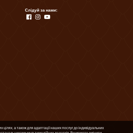
Слідуй за нами:
х цілях, а також для адаптації наших послуг до індивідуальних
стачальниками мультимедійних додатків. Ви можете змінити