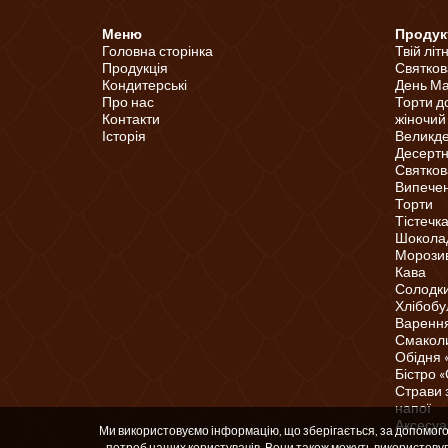
Меню
Продук
Головна сторінка
Твій літ
Продукція
Святков
Кондитерські
День Ма
Про нас
Торти д
Контакти
жіночий
Історія
Великд
Десертні
Святков
Випечені
Торти
Тістечк
Шоколад
Морози
Кава
Солодки
Хлібобу
Варення
Смаколи
Обідня 
Бістро 
Страви 
напої
Аксесуа
Ми використовуємо інформацію, що зберігається, за допомогою 
потреб наших користувачів. Вони також можуть використов