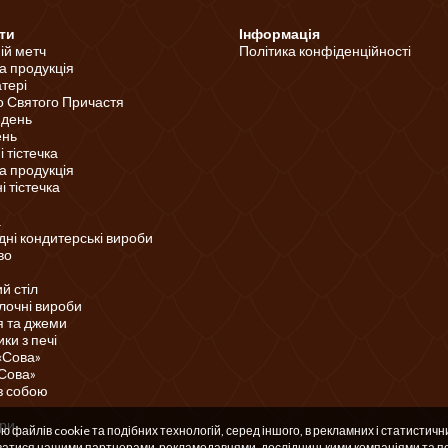
ти
Інформація
ній метч
Політика конфіденційності
а продукція
тері
о Святого Причастя
 день
ень
 тістечка
а продукція
 тістечка
а
ні кондитерські вироби
во
й стіл
лочні вироби
 та джеми
ки з печі
«Сова»
«Сова»
з собою
ри
файлів cookie та подібних технологій, серед іншого, в рекламних і статистични
уватися нашими партнерами-рекламодавцями, дослідницькими компаніями та по