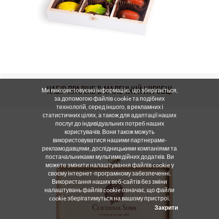
НАБІР ПРАЛІНЕ В МАЛЕНЬКІЙ КОРОБЦІ
Ми використовуємо інформацію, що зберігається,
за допомогою файлів cookie та подібних
технологій, серед іншого, в рекламних і
статистичних цілях, а також для адаптації наших
послуг до індивідуальних потреб наших
користувачів. Вони також можуть
використовуватися нашими партнерами-
рекламодавцями, дослідницькими компаніями та
постачальниками мультимедійних додатків. Ви
можете змінити налаштування файлів cookie у
своєму інтернет-програмному забезпеченні.
Використання наших веб-сайтів без зміни
налаштувань файлів cookie означає, що файли
cookie зберігатимуться на вашому пристрої.
Закрити