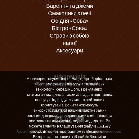
Варення та джеми
Смаколики з печі
Обідня «Сова»
Бістро «Сова»
Страви з собою
напої
Аксесуари
Інформація
Ми використовуємо інформацію, що зберігається,
Політика конфіденційності
за допомогою файлів cookie та подібних
технологій, серед іншого, в рекламних і
статистичних цілях, а також для адаптації наших
послуг до індивідуальних потреб наших
користувачів. Вони також можуть
Слідуй за нами:
використовуватися нашими партнерами-
рекламодавцями, дослідницькими компаніями та
постачальниками мультимедійних додатків. Ви
можете змінити налаштування файлів cookie у
Copyright 2026 by Cukiernia Sowa. All rights reserved.
своєму інтернет-програмному забезпеченні.
Використання наших веб-сайтів без зміни