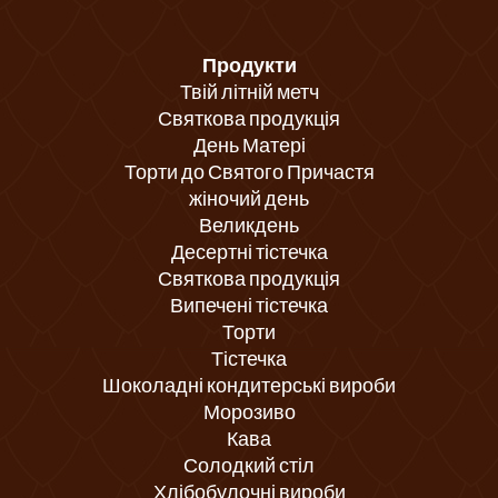
Продукти
Твій літній метч
Святкова продукція
День Матері
Торти до Святого Причастя
жіночий день
Великдень
Десертні тістечка
Святкова продукція
Випечені тістечка
Торти
Тістечка
Шоколадні кондитерські вироби
Морозиво
Кава
Солодкий стіл
Хлібобулочні вироби