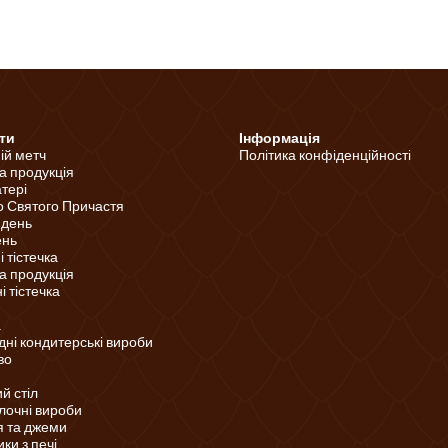
ти
Інформація
ній метч
Політика конфіденційності
а продукція
тері
о Святого Причастя
 день
ень
 тістечка
а продукція
 тістечка
а
ні кондитерські вироби
во
й стіл
лочні вироби
 та джеми
ки з печі