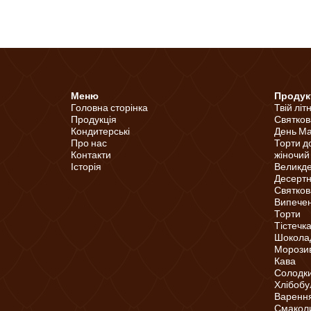
Меню
Продук
Головна сторінка
Твій літ
Продукція
Святков
Кондитерські
День Ма
Про нас
Торти д
Контакти
жіночий
Історія
Великд
Десертні
Святков
Випечені
Торти
Тістечк
Шоколад
Морози
Кава
Солодки
Хлібобу
Варення
Смаколи