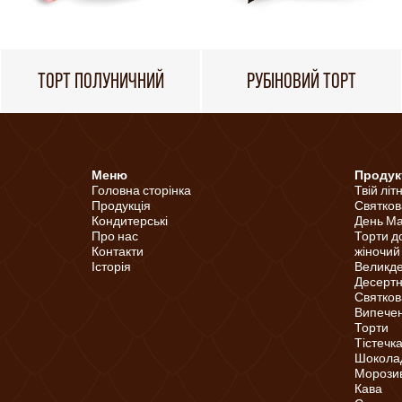
ТОРТ ПОЛУНИЧНИЙ
РУБІНОВИЙ ТОРТ
Меню
Продук
Головна сторінка
Твій літ
Продукція
Святков
Кондитерські
День Ма
Про нас
Торти д
Контакти
жіночий
Історія
Великд
Десертні
Святков
Випечені
Торти
Тістечк
Шоколад
Морози
Кава