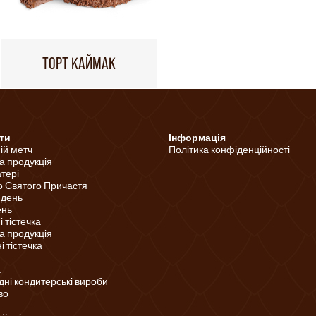
ТОРТ КАЙМАК
ти
Інформація
ній метч
Політика конфіденційності
а продукція
тері
о Святого Причастя
 день
ень
 тістечка
а продукція
 тістечка
а
ні кондитерські вироби
во