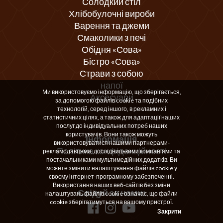
Солодкий стіл
Хлібобулочні вироби
Варення та джеми
Смаколики з печі
Обідня «Сова»
Бістро «Сова»
Страви з собою
напої
Ми використовуємо інформацію, що зберігається,
Аксесуари
за допомогою файлів cookie та подібних
технологій, серед іншого, в рекламних і
статистичних цілях, а також для адаптації наших
послуг до індивідуальних потреб наших
користувачів. Вони також можуть
Інформація
використовуватися нашими партнерами-
Політика конфіденційності
рекламодавцями, дослідницькими компаніями та
постачальниками мультимедійних додатків. Ви
можете змінити налаштування файлів cookie у
своєму інтернет-програмному забезпеченні.
Використання наших веб-сайтів без зміни
Слідуй за нами:
налаштувань файлів cookie означає, що файли
cookie зберігатимуться на вашому пристрої.
Закрити