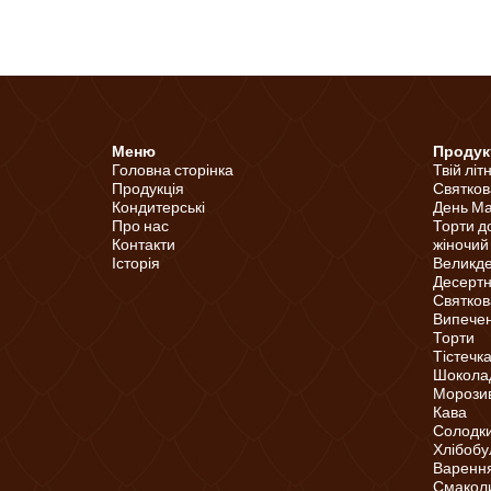
Меню
Продук
Головна сторінка
Твій літ
Продукція
Святков
Кондитерські
День Ма
Про нас
Торти д
Контакти
жіночий
Історія
Великд
Десертні
Святков
Випечені
Торти
Тістечк
Шоколад
Морози
Кава
Солодки
Хлібобу
Варення
Смаколи