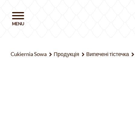
Cukiernia Sowa
Продукція
Випечені тістечка