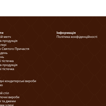
ти
Інформація
ній метч
Політика конфіденційності
а продукція
тері
о Святого Причастя
 день
ень
 тістечка
а продукція
 тістечка
а
ні кондитерські вироби
во
й стіл
лочні вироби
 та джеми
ки з печі