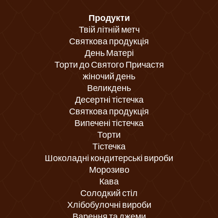
Продукти
Твій літній метч
Святкова продукція
День Матері
Торти до Святого Причастя
жіночий день
Великдень
Десертні тістечка
Святкова продукція
Випечені тістечка
Торти
Тістечка
Шоколадні кондитерські вироби
Морозиво
Кава
Солодкий стіл
Хлібобулочні вироби
Варення та джеми