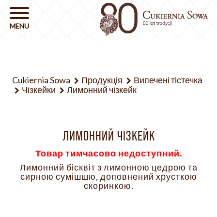
Cukiernia Sowa
Продукція
Випечені тістечка
Чізкейки
Лимонний чізкейк
ЛИМОННИЙ ЧІЗКЕЙК
Товар тимчасово недоступний.
Лимонний бісквіт з лимонною цедрою та
сирною сумішшю, доповнений хрусткою
скоринкою.