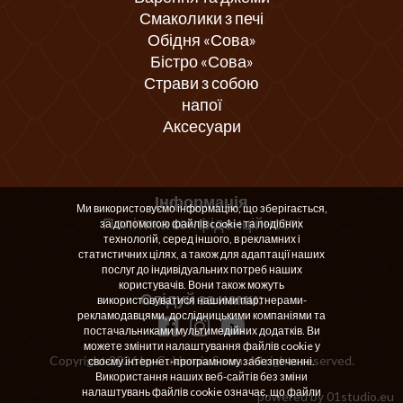
Смаколики з печі
Обідня «Сова»
Бістро «Сова»
Страви з собою
напої
Аксесуари
Інформація
Ми використовуємо інформацію, що зберігається,
Політика конфіденційності
за допомогою файлів cookie та подібних
технологій, серед іншого, в рекламних і
статистичних цілях, а також для адаптації наших
послуг до індивідуальних потреб наших
користувачів. Вони також можуть
Слідуй за нами:
використовуватися нашими партнерами-
рекламодавцями, дослідницькими компаніями та
постачальниками мультимедійних додатків. Ви
можете змінити налаштування файлів cookie у
Copyright 2026 by Cukiernia Sowa. All rights reserved.
своєму інтернет-програмному забезпеченні.
Використання наших веб-сайтів без зміни
налаштувань файлів cookie означає, що файли
powered by
01studio.eu